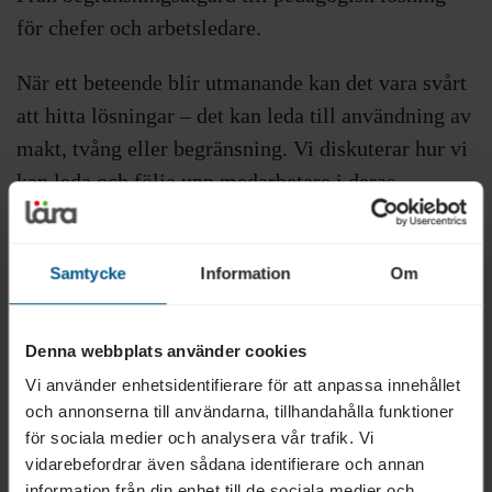
för chefer och arbetsledare.
När ett beteende blir utmanande kan det vara svårt
att hitta lösningar – det kan leda till användning av
makt, tvång eller begränsning. Vi diskuterar hur vi
kan leda och följa upp medarbetare i deras
pedagogiska arbete och deras dokumentation. För
dig som leder arbete inom skola och omsorg.
Samtycke
Information
Om
Fördjupning i lågaffektivt bemötande
Denna webbplats använder cookies
Vi använder enhetsidentifierare för att anpassa innehållet
och annonserna till användarna, tillhandahålla funktioner
för sociala medier och analysera vår trafik. Vi
Fokus på era specifika utmaningar och lösningar
.
vidarebefordrar även sådana identifierare och annan
information från din enhet till de sociala medier och