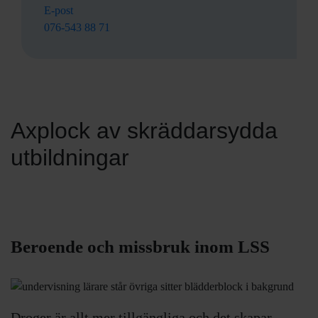
E-post
076-543 88 71
Axplock av skräddarsydda
utbildningar
Beroende och missbruk inom LSS
Droger är allt mer tillgängliga
och det skapar