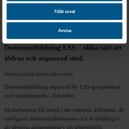
utvecklat ledarskap med fokus bland annat på
feedback och ett coachande förhållningssätt.
Tillåt urval
Läs mer om vårt prisbelönta ledarskapsprogram
Avvisa
Demensutbildning LSS – olika sätt att
åldras och anpassad stöd.
Demensutbildning anpassad för LSS-gruppbostad
med utgångspunkt i åldrandet.
Medarbetarna får insikt i det normala åldrandet, de
vanligaste demenssjukdomarna och är
delaktiga
i
att designa anpassningar i sin arbetsmiljö.