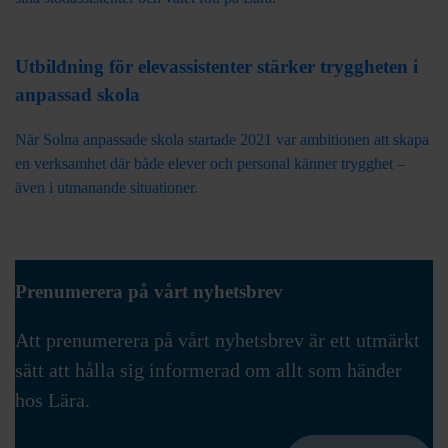
Utbildning för elevassistenter stärker tryggheten i
anpassad skola
När Solna anpassade skola startade 2021 var ambitionen att skapa
en verksamhet där både elever och personal känner trygghet –
även i utmanande situationer.
Prenumerera på vårt nyhetsbrev
Att prenumerera på vårt nyhetsbrev är ett utmärkt
sätt att hålla sig informerad om allt som händer
hos Lära.