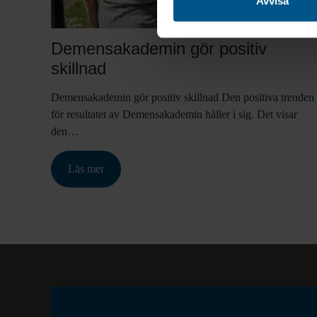
Avvisa
Demensakademin gör positiv
skillnad
Demensakademin gör positiv skillnad Den positiva trenden
för resultatet av Demensakademin håller i sig. Det visar
den…
Läs mer