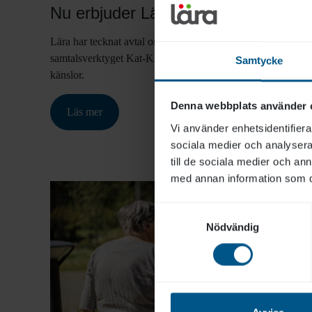
Nu erbjuder Lära utbildning i Kat-Kit
Lära har tecknat avtal om att i Sverige erbjuda utbildningar 
samtalsverktyget Kat-Kittet, ett hjälpmedel för att prata om
Samtycke
känslor.
Denna webbplats använder 
Läs mer
Vi använder enhetsidentifierar
sociala medier och analysera 
till de sociala medier och a
med annan information som du 
Samtyckesval
Nödvändig