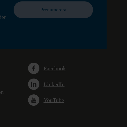
Prenumerera
der
Facebook
LinkedIn
en
YouTube