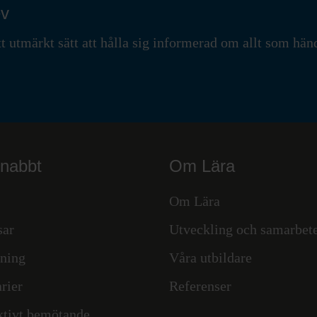
ev
t utmärkt sätt att hålla sig informerad om allt som hän
snabbt
Om Lära
Om Lära
sar
Utveckling och samarbet
ning
Våra utbildare
rier
Referenser
ktivt bemötande