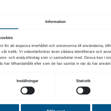
Lära samarbetar om app för Digital
levnadsberättelse för demenssjuka
i
Information
Lära samarbetar om app för Digital levnadsberättelse för
demenssjuka Vardagas äldreboen Gröna gården i
Linköping är testpilot för en…
cookies
e för att anpassa innehållet och annonserna till användarna, tillh
Läs mer
vår trafik. Vi vidarebefordrar även sådana identifierare och anna
nnons- och analysföretag som vi samarbetar med. Dessa kan i sin
har tillhandahållit eller som de har samlat in när du har använt 
Inställningar
Statistik