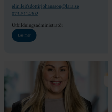
elin.leifsdottirjohansson@lara.se
073-5114302
Utbildningsadministratör
Läs mer