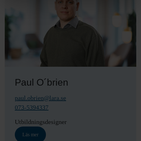
Paul O´brien
paul.obrien@lara.se
073-5394337
Utbildningsdesigner
Läs mer