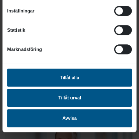
Inställningar
Statistik
Narges Heidari
Marknadsföring
narges.heidari@lara.se
076- 318 36 90
Administration, Redovisning
Tillåt alla
Läs mer
Tillåt urval
Avvisa