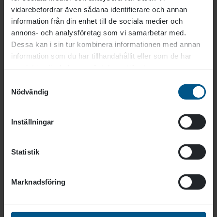
vidarebefordrar även sådana identifierare och annan
information från din enhet till de sociala medier och
“Vi ser en tydlig skillnad i
annons- och analysföretag som vi samarbetar med.
vardagen. Våra medarbetare är
Dessa kan i sin tur kombinera informationen med annan
information som du har tillhandahållit eller som de har
tryggare och mer professionella i
samlat in när du har använt deras tjänster.
sitt bemötande. De är idag bättre
Samtyckesval
på att läsa av elever, förebygga
Nödvändig
konflikter och lugna situationer
innan de hinner eskalera.”
Inställningar
Mariana Berlin, rektor på Solna
Statistik
anpassade skola
Marknadsföring