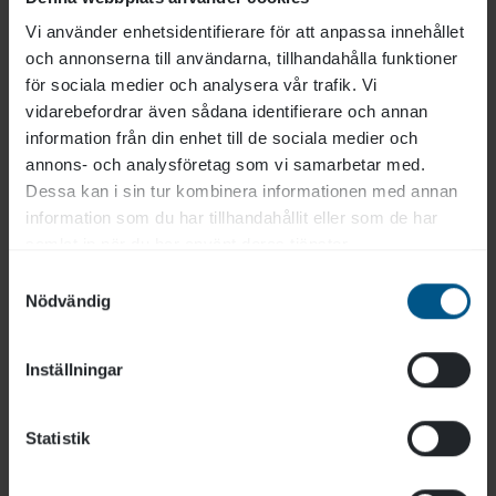
arbetar med.
Vi använder enhetsidentifierare för att anpassa innehållet
Övrigt
och annonserna till användarna, tillhandahålla funktioner
för sociala medier och analysera vår trafik. Vi
vidarebefordrar även sådana identifierare och annan
Då vi kommer träna på fysiska principer så kom
information från din enhet till de sociala medier och
ihåg bekväma kläder och skor alla dagar.
annons- och analysföretag som vi samarbetar med.
Dessa kan i sin tur kombinera informationen med annan
information som du har tillhandahållit eller som de har
Är du intresserad att veta mer om vad SENSA är,
samlat in när du har använt deras tjänster.
kan du läsa mer
här.
Samtyckesval
Nödvändig
Inställningar
Pris
(exkl moms)
5 850 kr
Statistik
Längd: 2 dagar