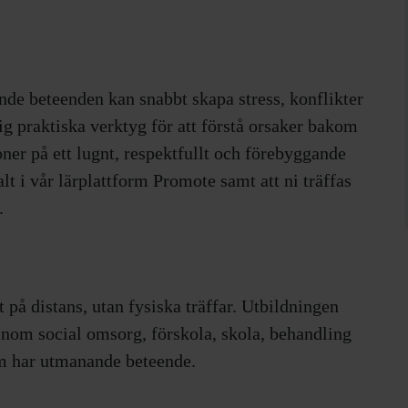
de beteenden kan snabbt skapa stress, konflikter
dig praktiska verktyg för att förstå orsaker bakom
ner på ett lugnt, respektfullt och förebyggande
lt i vår lärplattform Promote samt att ni träffas
.
t på distans,
utan fysiska träffar. Utbildningen
inom social omsorg, förskola, skola, behandling
m har utmanande beteende.