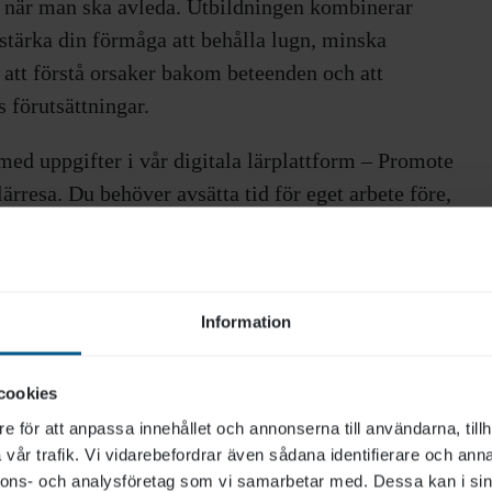
och när man ska avleda. Utbildningen kombinerar
 stärka din förmåga att behålla lugn, minska
 att förstå orsaker bakom beteenden och att
 förutsättningar.
med uppgifter i vår digitala lärplattform – Promote
lärresa. Du behöver avsätta tid för eget arbete före,
 stöttar dig genom programmet för att coacha dig
e kommer du ha kontakt med dina kurskamrater
Information
 ha deltagit på samtliga träffar och genomfört alla
cookies
e för att anpassa innehållet och annonserna till användarna, tillh
vår trafik. Vi vidarebefordrar även sådana identifierare och anna
nnons- och analysföretag som vi samarbetar med. Dessa kan i sin