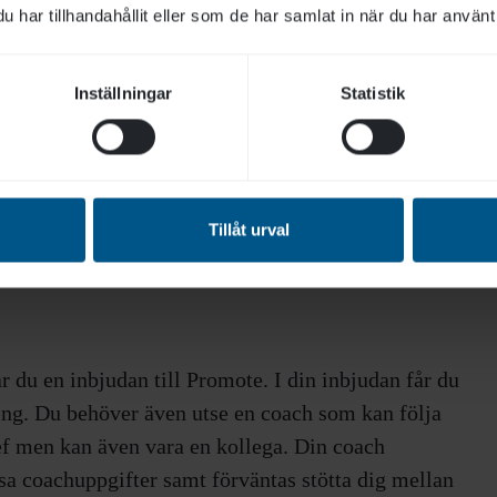
 stress och affekt påverkar beteende och kognition.
har tillhandahållit eller som de har samlat in när du har använt 
 i praktiken har ökat och du har större trygghet i
ionen. Du har även ökat din förmåga att anpassa
Inställningar
Statistik
m och fått verktyg för att skapa och arbeta med
Tillåt urval
r stöd till.
år du en inbjudan till Promote. I din inbjudan får du
ng. Du behöver även utse en coach som kan följa
f men kan även vara en kollega. Din coach
sa coachuppgifter samt förväntas stötta dig mellan