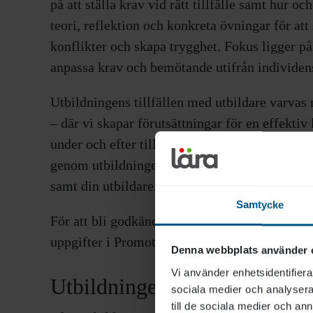
på att ställa krav vid rätt tillfälle samt hur 
teori, reflektion och konkreta övningar för att
konflikter och skapa trygghet. Fokus ligger på
anpassa krav och bemötande utifrån individens
Utbildningens tillfällen med utbildare varvas 
– där vi skapar förutsättningar för en effektiv 
under och efter tillfällena. Din utsedda coach
genom utbildningens olika moment. I Promot
samt din utbildare.
Samtycke
För att bli godkänd på utbildningen behöver du
uppgifter i Promote.
Denna webbplats använder 
Vi använder enhetsidentifierar
Utbildningens mål
sociala medier och analysera 
till de sociala medier och a