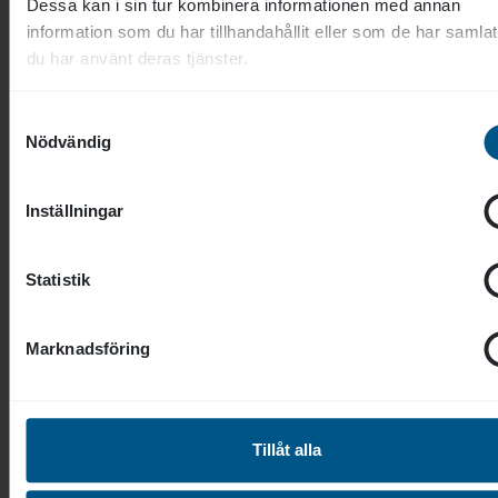
Dessa kan i sin tur kombinera informationen med annan
Lågaffektivt bemötande
information som du har tillhandahållit eller som de har samlat
Lågaffektivt bemötande distans,
du har använt deras tjänster.
LAB
Samtyckesval
Utbildning i lågaffektivt bemötande -
Nödvändig
Utmanande beteenden kan snabbt skapa
stress, konflikter och otrygghet i ditt
Inställningar
arbete....
Statistik
Läs mer och boka
Marknadsföring
Tillåt alla