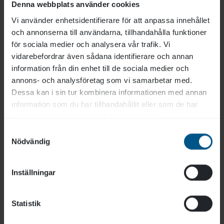
sig.
Denna webbplats använder cookies
Vi använder enhetsidentifierare för att anpassa innehållet
och annonserna till användarna, tillhandahålla funktioner
för sociala medier och analysera vår trafik. Vi
vidarebefordrar även sådana identifierare och annan
information från din enhet till de sociala medier och
Prenumerera på vårt nyhetsbrev
annons- och analysföretag som vi samarbetar med.
Dessa kan i sin tur kombinera informationen med annan
Att prenumerera på vårt nyhetsbrev är ett utmärkt
information som du har tillhandahållit eller som de har
sätt att hålla sig informerad om allt som händer
samlat in när du har använt deras tjänster.
hos Lära.
Samtyckesval
Nödvändig
Prenumerera
Kontakta oss
Inställningar
Kontaktuppgifter
Statistik
Vanliga frågor och svar
Utbildningsförfrågan