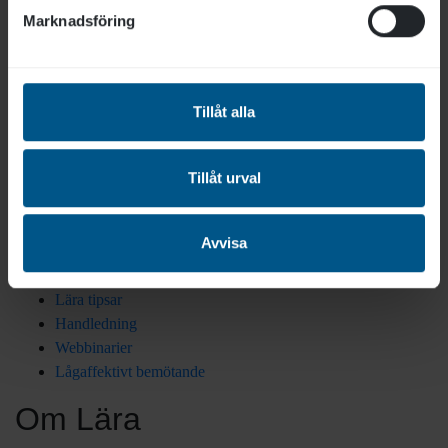
Marknadsföring
Juridisk information
Anmälningsvillkor
Tillåt alla
Behandling av personuppgifter
Cookies
Tillgänglighetsredogörelse
Tillåt urval
Hitta snabbt
Avvisa
Artiklar
Lära tipsar
Handledning
Webbinarier
Lågaffektivt bemötande
Om Lära