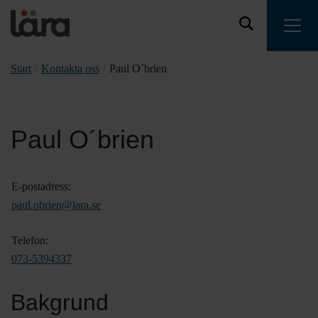
Start
/
Kontakta oss
/
Paul O´brien
Paul O´brien
E-postadress:
paul.obrien@lara.se
Telefon:
073-5394337
Bakgrund