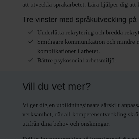
att utveckla språkarbetet. Lära hjälper dig at
Tre vinster med språkutveckling på 
Underlätta rekrytering och bredda rekry
Smidigare kommunikation och mindre m
komplikationer i arbetet.
Bättre psykosocial arbetsmiljö.
Vill du vet mer?
Vi ger dig en utbildningsinsats särskilt anpass
verksamhet, där all kompetensutveckling skr
utifrån dina behov och önskningar.
Fyll in intresseanmälan så kontakter vi dig oc