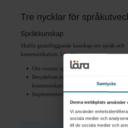
Tre nycklar för språkutvec
Språkkunskap
Skaffa grundläggande kunskap om språk och
kommunikation. Lär dig:
Om vuxnas språkinlärning.
Betydelsen av interkulturell
Samtycke
kommunikation.
Implementering av arbetssätt.
Denna webbplats använder 
Vi använder enhetsidentifierar
sociala medier och analysera 
till de sociala medier och a