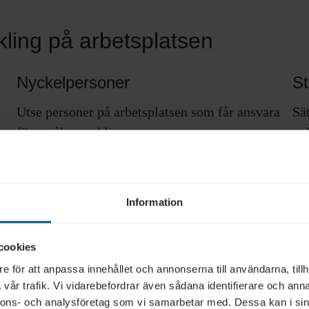
kling på arbetsplatsen
Nyckelpersoner
St
Utse personer på arbetsplatsen som får ansvara
Sät
för språkutvecklingen.
po
Identifiera och utse
språkombud.
Ge språkombuden relevant och adekvat
Information
utbildning.
Skapa förutsättningar för dem att utföra sin
cookies
uppgift.
e för att anpassa innehållet och annonserna till användarna, tillh
vår trafik. Vi vidarebefordrar även sådana identifierare och anna
nnons- och analysföretag som vi samarbetar med. Dessa kan i sin