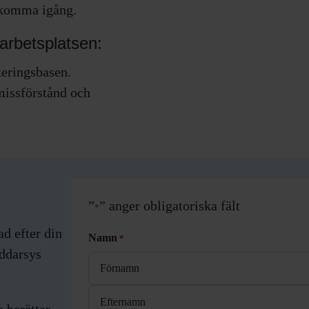
t komma igång.
arbetsplatsen:
teringsbasen.
issförstånd och
”
” anger obligatoriska fält
*
ad efter din
Namn
*
äddarsys
Förnamn
h berättar