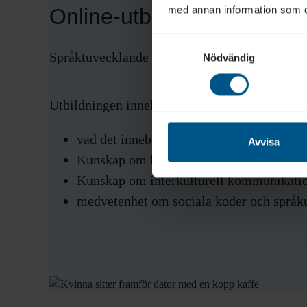
med annan information som du 
Online-utbildning
Samtyckesval
Språktuvecklande arbetsplats, tre timmars utb
Nödvändig
Utbildningen innehåller bland annat:
vad det innebär det att vara en språkutve
Avvisa
Kunskap om hur vuxna lär sig ett andrasp
Kunskap om interkulturell kommunikati
medvetenhet om sociala koder och språku