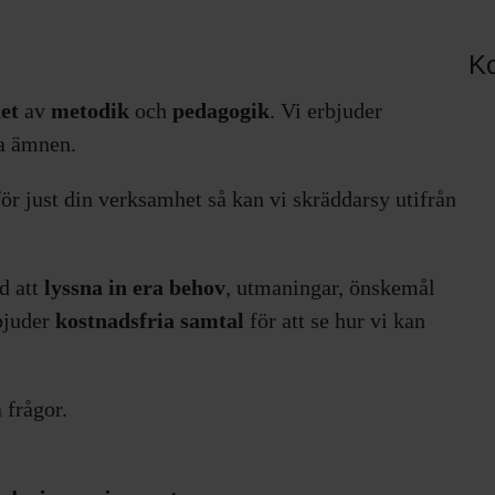
Ko
het
av
metodik
och
pedagogik
. Vi erbjuder
sa ämnen.
ör just din verksamhet så kan vi skräddarsy utifrån
d att
lyssna in era behov
, utmaningar, önskemål
bjuder
kostnadsfria samtal
för att se hur vi kan
 frågor.