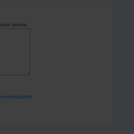
beskriv behovet
a personuppgifter