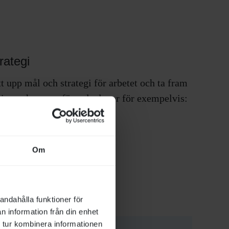
rategi
t upp mål och strategi för arbetet och ta fram
licy och genomförandeplaner för exempelvis:
Rekrytering.
Medarbetarsamtal.
Om
andahålla funktioner för
n information från din enhet
 tur kombinera informationen