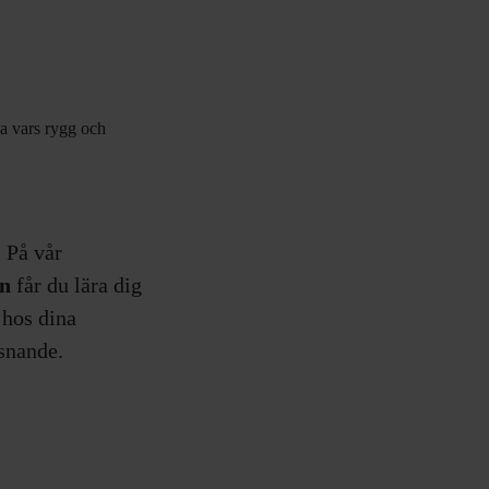
? På vår
on
får du lära dig
 hos dina
snande.