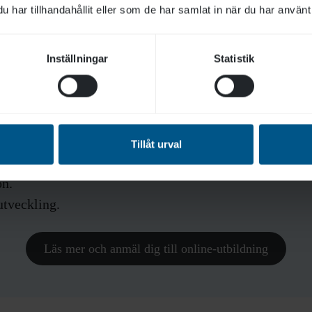
har tillhandahållit eller som de har samlat in när du har använt 
ildning online.
Inställningar
Statistik
cklande arbetsplats.
Tillåt urval
råk.
on.
tveckling.
Läs mer och anmäl dig till online-utbildning