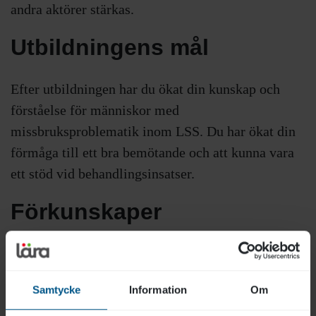
andra aktörer stärkas.
Utbildningens mål
Efter utbildningen har du ökat din kunskap och
förståelse för människor med
missbruksproblematik inom LSS. Du har ökat din
förmåga till ett bra bemötande och att kunna vara
ett stöd vid behandlingsinsatser.
Förkunskaper
Inga förkunskaper krävs.
Samtycke
Information
Om