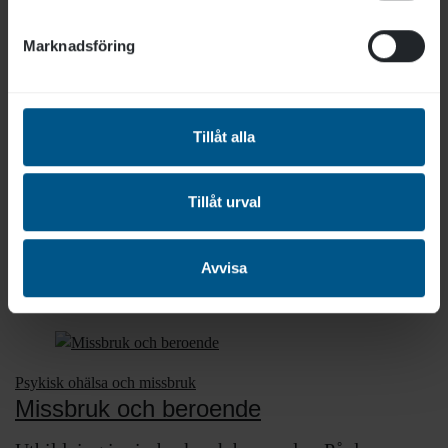
Utbildning för din verksamhet
eller avdelning
Marknadsföring
Är ni flera som vill gå samma utbildning?
Då kan vi anpassa utbildningen för er.
Tillåt alla
Kontakta oss
Tillåt urval
Avvisa
Liknande utbildningar
Psykisk ohälsa och missbruk
Missbruk och beroende