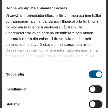
Pris
(exkl moms)
Denna webbplats använder cookies
3 650 kr
Vi använder enhetsidentifierare för att anpassa innehållet
och annonserna till användarna, tillhandahålla funktioner
Längd: 1 dag
för sociala medier och analysera vår trafik. Vi
vidarebefordrar även sådana identifierare och annan
information från din enhet till de sociala medier och
Online
annons- och analysföretag som vi samarbetar med.
Dessa kan i sin tur kombinera informationen med annan
25 sep
information som du har tillhandahållit eller som de har
samlat in när du har använt deras tjänster.
30 nov
Samtyckesval
Nödvändig
Anmäl dig
Inställningar
Statistik