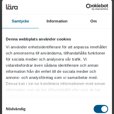
och har en fungerande mikrofon tillgänglig. Vi
rekommenderar även att man gör sig redo ca 10
minuter innan utbildningen startar för att
Samtycke
Information
Om
säkerställa att allt fungerar som det ska. Läs mer
om våra förväntningar och hur du skapar optimala
Denna webbplats använder cookies
förutsättningar för din utbildning här:
Läras
Vi använder enhetsidentifierare för att anpassa innehållet
utbildningar via Zoom
och annonserna till användarna, tillhandahålla funktioner
för sociala medier och analysera vår trafik. Vi
vidarebefordrar även sådana identifierare och annan
information från din enhet till de sociala medier och
annons- och analysföretag som vi samarbetar med.
Dessa kan i sin tur kombinera informationen med annan
Pris
information som du har tillhandahållit eller som de har
(exkl moms)
samlat in när du har använt deras tjänster.
1 650 kr
Samtyckesval
Nödvändig
Längd: 1/2 dag