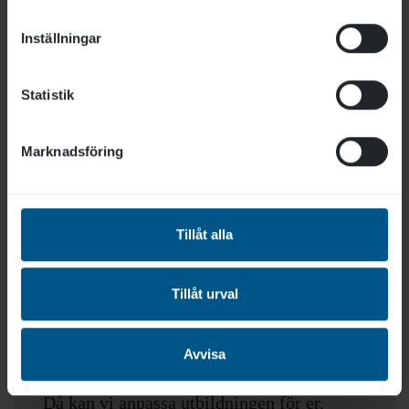
Inställningar
Online
04 sep 09:00-12:00
Statistik
09 nov 13:00-16:00
Marknadsföring
Anmäl dig
Tillåt alla
Tillåt urval
Utbildning för din verksamhet
eller avdelning
Avvisa
Är ni flera som vill gå samma utbildning?
Då kan vi anpassa utbildningen för er.