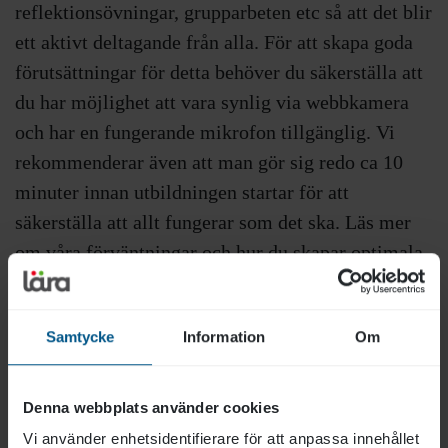
reflektionsövningar, grupparbeten etc så att det blir
ett aktivt deltagande från alla. För att skapa goda
förutsättningar för detta behöver du säkerställa att
du har möjlighet att vara synlig via webbkamera
och har en fungerande mikrofon tillgänglig. Vi
rekommenderar även att man gör sig redo ca 10
minuter innan utbildningen startar för att
säkerställa att allt fungerar som det ska. Läs mer
om våra förväntningar och hur du skapar optimala
förutsättningar för din utbildning här:
Läras
utbildningar via Zoom
Samtycke
Information
Om
Denna webbplats använder cookies
Vi använder enhetsidentifierare för att anpassa innehållet