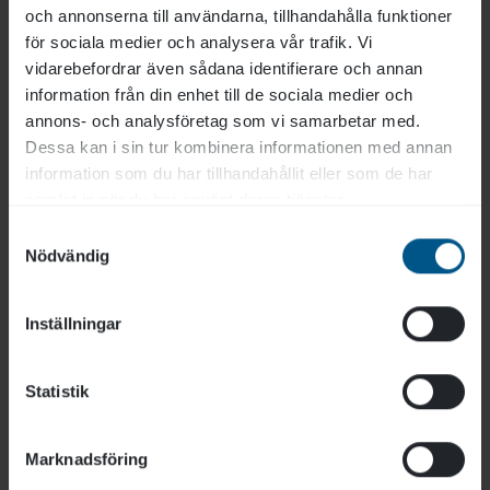
och annonserna till användarna, tillhandahålla funktioner
Pris
(exkl moms)
för sociala medier och analysera vår trafik. Vi
1 650 kr
vidarebefordrar även sådana identifierare och annan
information från din enhet till de sociala medier och
annons- och analysföretag som vi samarbetar med.
Längd: 1/2 dag
Dessa kan i sin tur kombinera informationen med annan
information som du har tillhandahållit eller som de har
Online
samlat in när du har använt deras tjänster.
Samtyckesval
28 sep 13:00-16:00
Nödvändig
27 nov 09:00-12:00
Inställningar
Anmäl dig
Statistik
Marknadsföring