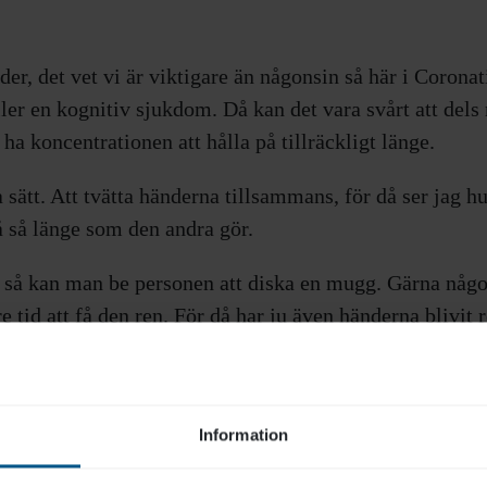
nder, det vet vi är viktigare än någonsin så här i Corona
er en kognitiv sjukdom. Då kan det vara svårt att del
ha koncentrationen att hålla på tillräckligt länge.
 sätt. Att tvätta händerna tillsammans, för då ser jag h
å så länge som den andra gör.
 så kan man be personen att diska en mugg. Gärna någon
gre tid att få den ren. För då har ju även händerna blivit 
t så kanske det känns konstigt med en mugg. En strump
på den. Riktigt mycket! Sen under tiden man gnuggar 
a bli rena.
Information