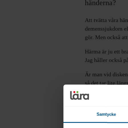
händerna?
Att tvätta våra hä
demenssjukdom ell
gör. Men också att 
Härma är ju ett bra
Jag håller också p
Är man vid disken
så det tar lite län
Är man i badrumme
bra. Mycket såpa 
garanterat händern
Samtycke