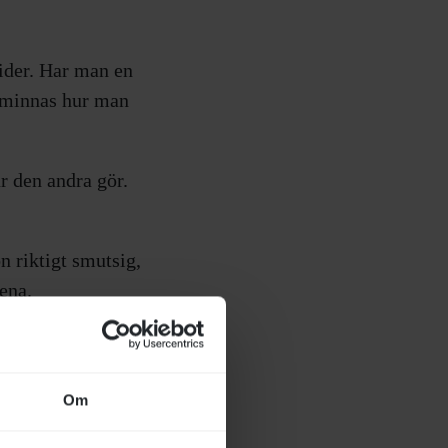
tider. Har man en
s minnas hur man
ur den andra gör.
 riktigt smutsig,
rena.
a går ju jätte
den här, då kommer
Om