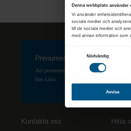
Lär dig mer på vå
Denna webbplats använder 
Vi använder enhetsidentifierar
sociala medier och analysera 
till de sociala medier och a
med annan information som du 
Samtyckesval
Nödvändig
Prenumerera på vårt nyhetsbr
Att prenumerera på vårt nyhetsbrev är et
hos Lära.
Avvisa
Kontakta oss
Hitta 