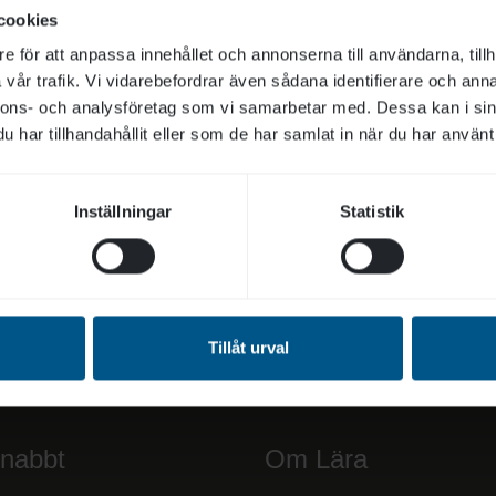
ra utbildningar om äldre och demens
cookies
e för att anpassa innehållet och annonserna till användarna, tillh
vår trafik. Vi vidarebefordrar även sådana identifierare och anna
nnons- och analysföretag som vi samarbetar med. Dessa kan i sin
har tillhandahållit eller som de har samlat in när du har använt 
Inställningar
Statistik
ev
t utmärkt sätt att hålla sig informerad om allt som hän
Tillåt urval
snabbt
Om Lära