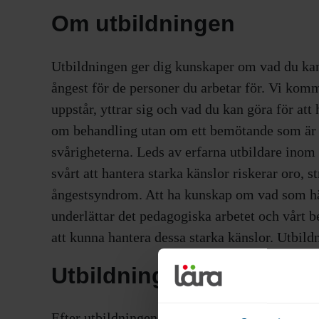
Om utbildningen
Utbildningen ger dig kunskaper om vad du kan 
ångest för de personer du arbetar för. Vi kom
uppstår, yttrar sig och vad du kan göra för att
om behandling utan om ett bemötande som är an
svårigheterna. Leds av erfarna utbildare inom
svårt att hantera starka känslor riskerar oro, st
ångestsyndrom. Att ha kunskap om vad som hän
underlättar det pedagogiska arbetet och vårt b
att kunna hantera dessa starka känslor. Utbil
Utbildningens mål
Efter utbildningen har du bland annat fått ök