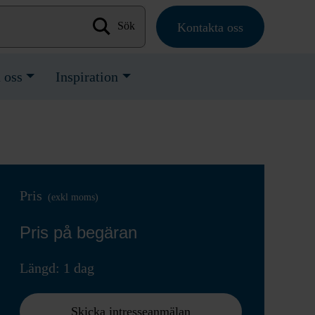
Kontakta oss
Sök efter:
 oss
Inspiration
Pris
(exkl moms)
Pris på begäran
Längd: 1 dag
Skicka intresseanmälan