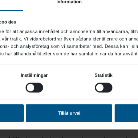
Information
ngest. Du känner dig tryggare i det pedagogiska
i kroppen och hur det påverkar vårt beteende.
cookies
e för att anpassa innehållet och annonserna till användarna, tillh
vår trafik. Vi vidarebefordrar även sådana identifierare och anna
nnons- och analysföretag som vi samarbetar med. Dessa kan i sin
r arbetsgrupp, verksamhet, företag eller kommun.
har tillhandahållit eller som de har samlat in när du har använt 
era utmaningar och behov. Kontakta oss för mer
ingen efter era önskemål.
Inställningar
Statistik
Tillåt urval