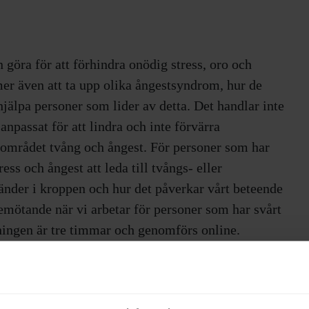
göra för att förhindra onödig stress, oro och
mer även att ta upp olika ångestsyndrom, hur de
 hjälpa personer som lider av detta. Det handlar inte
passat för att lindra och inte förvärra
 området tvång och ångest. För personer som har
ress och ångest att leda till tvångs- eller
der i kroppen och hur det påverkar vårt beteende
emötande när vi arbetar för personer som har svårt
dningen är tre timmar och genomförs online.
ad kunskap och förståelse för olika ångestsyndrom,