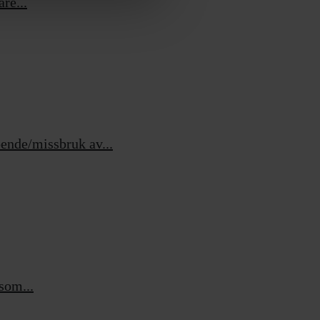
re...
ende/missbruk av...
som...