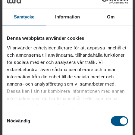
istället för att försöka ändra eller få bort beteendet.
Man tittar också över miljön för att se om det finns
Samtycke
Information
Om
något som ökar stressen i form av till exempel
ljud, ljus eller andra människor.
Denna webbplats använder cookies
Det gäller dock framförallt att lyfta blicken till sig
Vi använder enhetsidentifierare för att anpassa innehållet
själv, det är grunden i det lågaffektiva bemötandet.
och annonserna till användarna, tillhandahålla funktioner
Gjorde jag något som spädde på aggressiviteten
för sociala medier och analysera vår trafik. Vi
eller hur kan jag skapa lugn hos personen.
vidarebefordrar även sådana identifierare och annan
information från din enhet till de sociala medier och
annons- och analysföretag som vi samarbetar med.
Den gängse bilden av äldre och personer med
Dessa kan i sin tur kombinera informationen med annan
demenssjukdom är av en svag och bräcklig person,
information som du har tillhandahållit eller som de har
men även en äldre person som hamnar i affekt och
samlat in när du har använt deras tjänster.
blir arg kan bli väldigt stark. Det inträffar oftast
Samtyckesval
när personen är stressad. Det kan vara svårt att
Nödvändig
förstå fullt ut hur stressande livet kan te sig för en