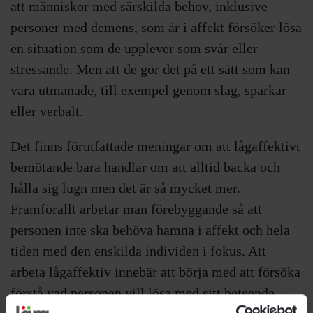
att människor med särskilda behov, inklusive
personer med demens, som är i affekt försöker lösa
en situation som de upplever som svår eller
stressande. Men att de gör det på ett sätt som kan
vara utmanade, till exempel genom slag, sparkar
eller verbalt.
Det finns förutfattade meningar om att lågaffektivt
bemötande bara handlar om att alltid backa och
hålla sig lugn men det är så mycket mer.
Framförallt arbetar man förebyggande så att
personen inte ska behöva hamna i affekt och hela
tiden med den enskilda individen i fokus. Att
arbeta lågaffektiv innebär att börja med att försöka
förstå vad personen vill lösa med sitt beteende,