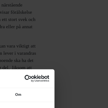
n närstående
visar förälskelse
ett stort svek och
ra eller på annat
n vara viktigt att
m lever i varandras
 boende ska ha det
g del, liksom att
n, lyhördhet,
Om
or/ vårdas i