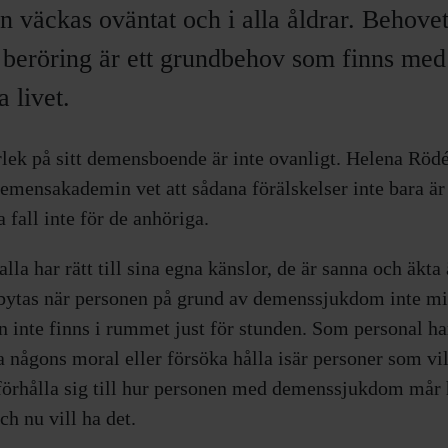
n väckas oväntat och i alla åldrar. Behovet
h beröring är ett grundbehov som finns med
a livet.
rlek på sitt demensboende är inte ovanligt. Helena Röd
demensakademin vet att sådana förälskelser inte bara ä
a fall inte för de anhöriga.
lla har rätt till sina egna känslor, de är sanna och äkt
 bytas när personen på grund av demenssjukdom inte mi
 inte finns i rummet just för stunden. Som personal h
ma någons moral eller försöka hålla isär personer som v
förhålla sig till hur personen med demenssjukdom mår 
ch nu vill ha det.