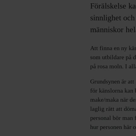
Förälskelse ka
sinnlighet oc
människor hel
Att finna en ny kä
som utbildare på 
på rosa moln. I all
Grundsynen är att a
för känslorna kan
make/maka när den
laglig rätt att dö
personal bör man 
hur personen här o