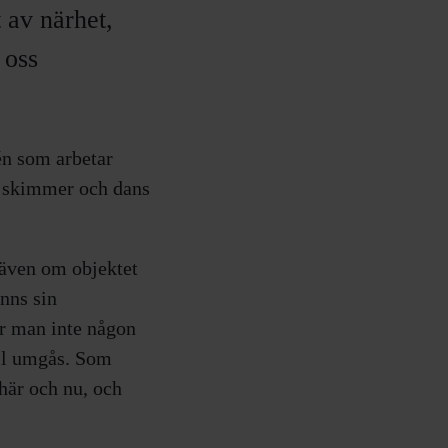
 av närhet,
 oss
én som arbetar
r skimmer och dans
a även om objektet
nns sin
ar man inte någon
ill umgås. Som
här och nu, och