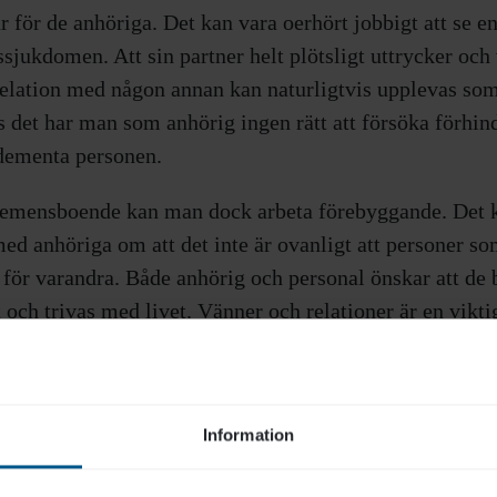
för de anhöriga. Det kan vara oerhört jobbigt att se e
sjukdomen. Att sin partner helt plötsligt uttrycker och 
relation med någon annan kan naturligtvis upplevas som 
s det har man som anhörig ingen rätt att försöka förhind
 dementa personen.
emensboende kan man dock arbeta förebyggande. Det ka
med anhöriga om att det inte är ovanligt att personer so
e för varandra. Både anhörig och personal önskar att de
 och trivas med livet. Vänner och relationer är en vikti
as även djupare känslor.
kla svar eller metoder, säger Helena. Men kommunikatio
lse är värdeord att arbete från.
Information
man heller inte glömma sekretessen gentemot den som b