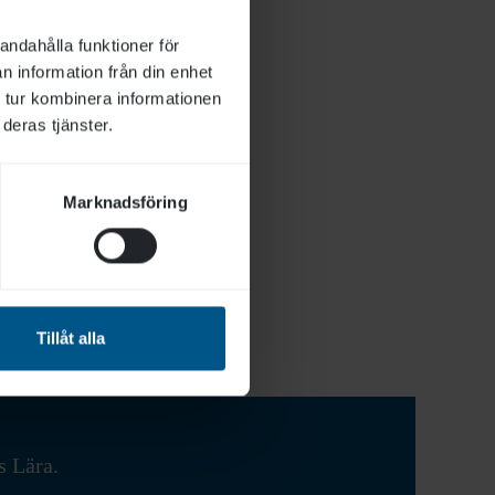
e får umgås eller
andahålla funktioner för
l sina mänskliga
n information från din enhet
ktisk sak man kan
 tur kombinera informationen
ersonalen har
deras tjänster.
ecis när den
 förbereda den
Marknadsföring
öjligt.”
nos och
Tillåt alla
s Lära.