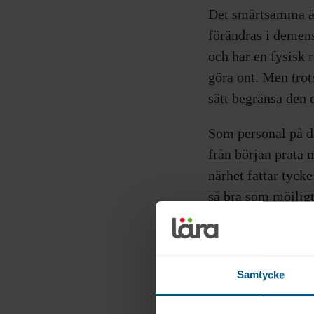
Det smärtsamma är 
förändras i demens
och har en fysisk 
göra ont. Men trot
sätt begränsa den
Som personal på d
från början prata 
närhet fattar tyck
så bra som möjligt
det ibland utveckl
Det finns inga en
respekt och förståe
Samtycke
Som personal får 