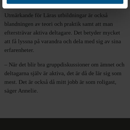
Utmärkande för Läras utbildningar är också
blandningen av teori och praktik samt att man
eftersträvar aktiva deltagare. Det betyder mycket
att få lyssna på varandra och dela med sig av sina
erfarenheter.
– När det blir bra gruppdiskussioner om ämnet och
deltagarna själv är aktiva, det är då de lär sig som
mest. Det är också då mitt jobb är som roligast,
säger Annelie.