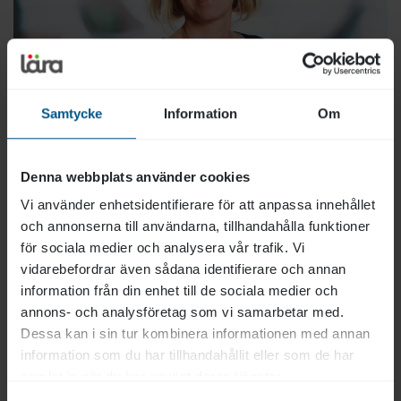
Samtycke
Information
Om
Annelie utbildar, förutom inom
Tydliggörande
Denna webbplats använder cookies
pedagogik
, också om
Funktionsnedsättning
,
Vi använder enhetsidentifierare för att anpassa innehållet
Ledarskap
,
Lågaffektivt bemötande
och
SENSA
.
och annonserna till användarna, tillhandahålla funktioner
för sociala medier och analysera vår trafik. Vi
Hon tycker om mötena med dem som kommer till
vidarebefordrar även sådana identifierare och annan
Läras utbildningar.
information från din enhet till de sociala medier och
annons- och analysföretag som vi samarbetar med.
– Medarbetarna är det allra viktigaste i en
Dessa kan i sin tur kombinera informationen med annan
omsorgsverksamhet. Det känns fint att få hjälpa
information som du har tillhandahållit eller som de har
dem att fylla på med kompetens och få ge dem
samlat in när du har använt deras tjänster.