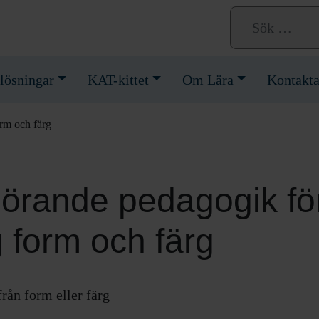
lösningar
KAT-kittet
Om Lära
Kontakta
orm och färg
görande pedagogik för
g form och färg
från form eller färg