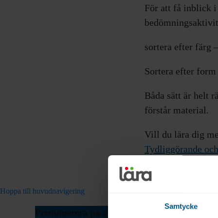
För att få inblick 
bedömningsaktivite
sortera efter färg –
Sortera efter form
Båda sätt är helt 
förstår material.
Vill du lära dig m
Tydliggörande oc
Hoppa till huvudnavigering
Samtycke
Prenumerera på vårt nyhetsbrev