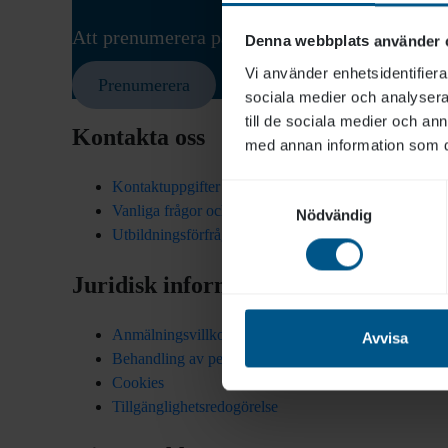
Att prenumerera på vårt nyhetsbrev är ett utmä
Denna webbplats använder 
Vi använder enhetsidentifierar
Prenumerera
sociala medier och analysera 
till de sociala medier och a
Kontakta oss
med annan information som du 
Kontaktuppgifter
Samtyckesval
Vanliga frågor och svar
Nödvändig
Utbildningsförfrågan
Juridisk information
Anmälningsvillkor
Avvisa
Behandling av personuppgifter
Cookies
Tillgänglighetsredogörelse