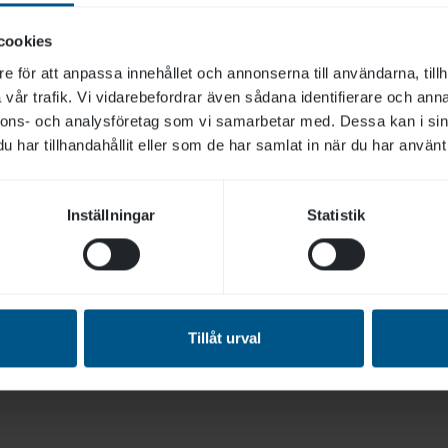
rkt sätt att hålla sig informerad om allt som händer ho
cookies
e för att anpassa innehållet och annonserna till användarna, tillh
vår trafik. Vi vidarebefordrar även sådana identifierare och anna
nnons- och analysföretag som vi samarbetar med. Dessa kan i sin
har tillhandahållit eller som de har samlat in när du har använt 
Inställningar
Statistik
Tillåt urval