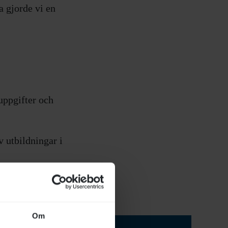
a gjorde vi en
uppgifter och
 utbildningar i
Om