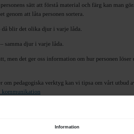
i personens sätt att förstå material och färg kan man gör
t genom att låta personen sortera.
 då blir det olika djur i varje låda.
 – samma djur i varje låda.
rätt, men det ger oss information om hur personen löser 
er om pedagogiska verktyg kan vi tipsa om vårt utbud av
h kommunikation
Information